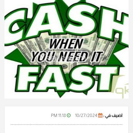
Ysells.com
11:18 PM
10/27/2024
اضيف في :