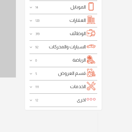
الموبايل
14
العقارات
120
الوظائف
319
السيارات والمحركات
92
الرياضة
0
قسم العروض
5
الخدمات
111
اخرى
12