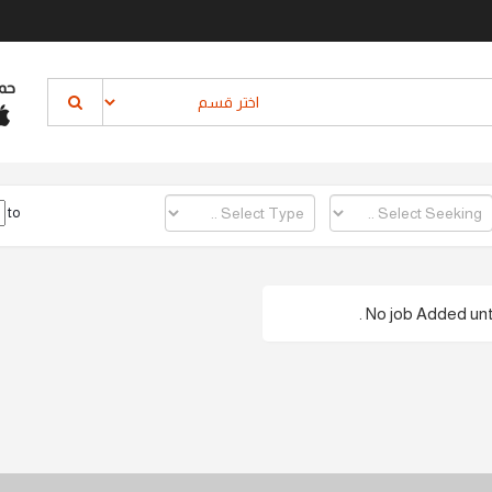
حم
to
No job Added until