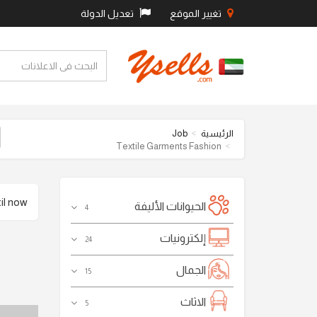
تغيير الموقع
تعديل الدولة
الرئيسية
Job
Textile Garments Fashion
 now .
الحيوانات الأليفة
4
إلكترونيات
24
الجمال
15
الاثاث
5