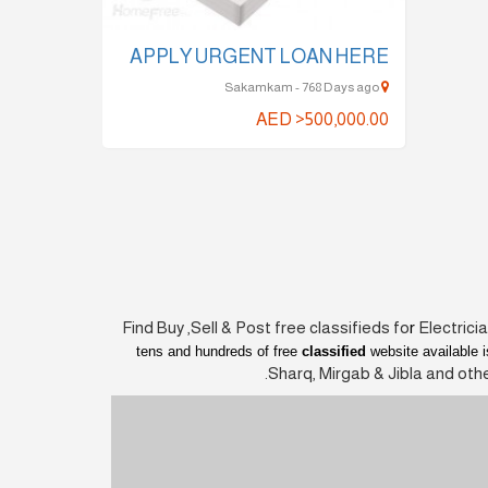
APPLY URGENT LOAN HERE
Sakamkam - 768 Days ago
AED >500,000.00
Find Buy ,Sell & Post free classifieds fo
r
Electrici
tens and hundreds of free
classified
website available i
Sharq, Mirgab & Jibla and othe