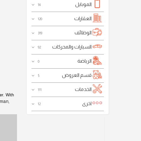
الموبايل
14
العقارات
120
الوظائف
319
السيارات والمحركات
92
الرياضة
0
قسم العروض
5
الخدمات
111
er
. With
sman,
اخرى
12