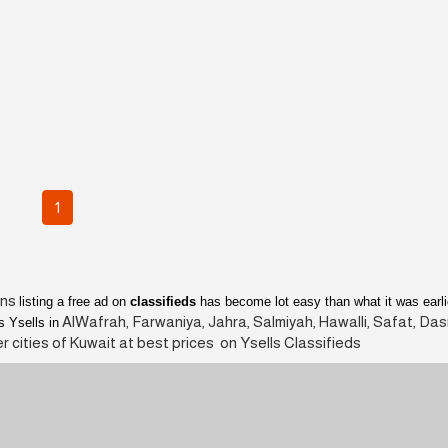
1
ans
listing a free ad on
classifieds
has become lot easy than what it was earli
AlWafrah, Farwaniya, Jahra, Salmiyah, Hawalli, Safat, Da
s Ysells in
r cities of Kuwait at best prices on Ysells Classifieds.