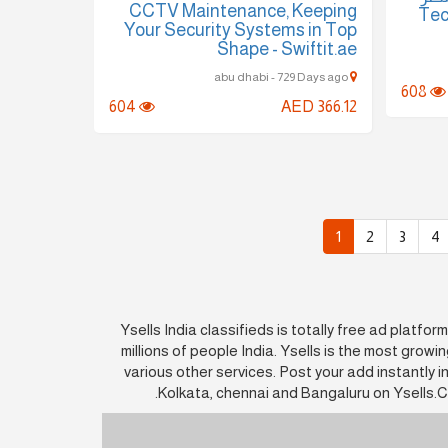
CCTV Maintenance, Keeping
تك سوفت للحلول الذكية – T
Your Security Systems in Top
Shape - Swiftit.ae
abu dhabi - 729 Days ago
608
604
AED 366.12
1
2
3
4
Ysells India classifieds is totally free ad platfo
millions of people India. Ysells is the most growi
various other services. Post your add instantly in
Kolkata, chennai and Bangaluru on Ysells.Ca