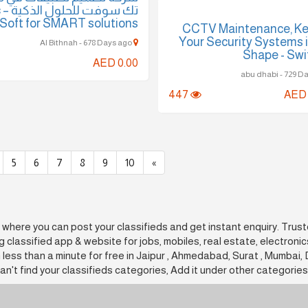
ec
Soft for SMART solutions
CCTV Maintenance, Ke
Your Security Systems 
Al Bithnah - 678 Days ago
Shape - Swif
AED 0.00
447
AED 
5
6
7
8
9
10
»
rm where you can post your classifieds and get instant enquiry. Trus
ng classified app & website for jobs, mobiles, real estate, electroni
 less than a minute for free in Jaipur , Ahmedabad, Surat , Mumbai, D
n't find your classifieds categories, Add it under other categories