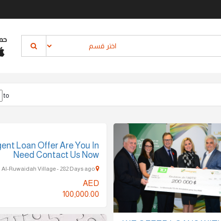
حم
to
ent Loan Offer Are You In
Need Contact Us Now
Al-Ruwaidah Village - 282 Days ago
AED
100,000.00