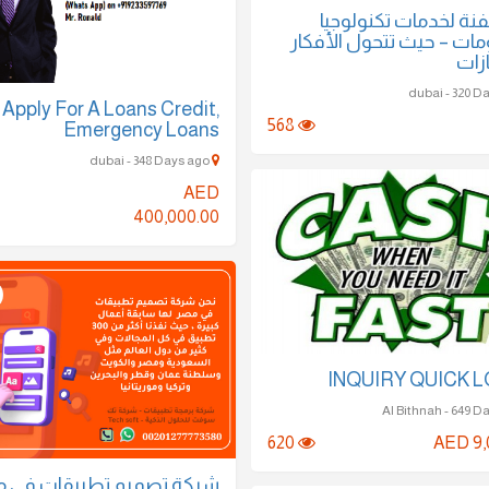
🌐✨ خدمات تكنولوجيا
مات – حيث تتحول الأفكار
ازات
Apply For A Loans Credit,
568
Emergency Loans
dubai - 348 Days ago
AED
400,000.00
INQUIRY QUICK 
620
AED 9,
شركة تصميم تطبيقات في –