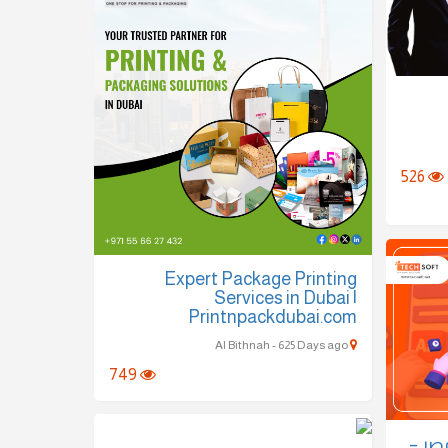
526
Expert Package Printing
Services in Dubai |
Printnpackdubai.com
Al Bithnah - 625 Days ago
749
 مصر