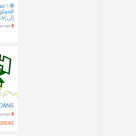
صفنة ل
المعلو
إلى إنج
dubai - 320 Days ago
LOANS
Al Bithnah - 649 Days ago
000.00