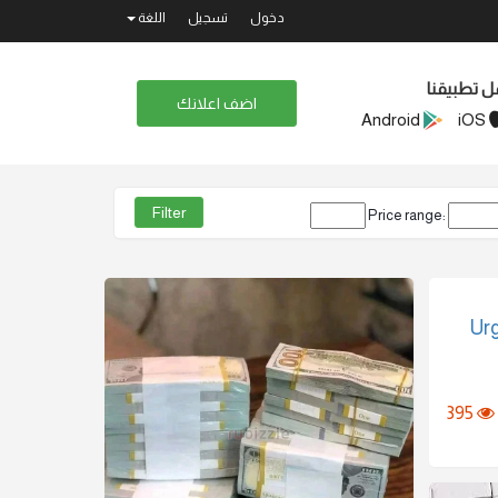
دخول
تسجيل
اللغة
ل تطبيقنا
اضف اعلانك
Android
iOS
Price range:
Urg
395