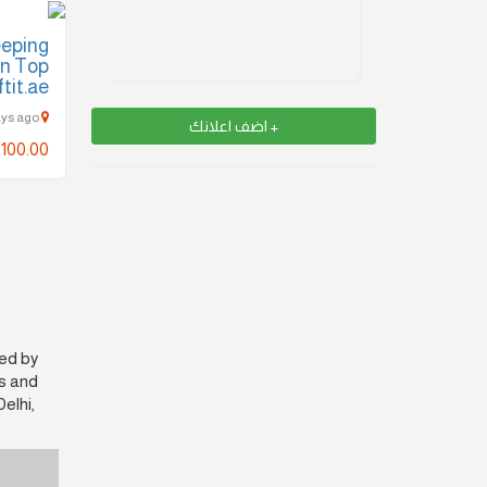
eping
in Top
tit.ae
abu dhabi - 729 Days ago
+ اضف اعلانك
100.00
ted by
cs and
elhi,
.