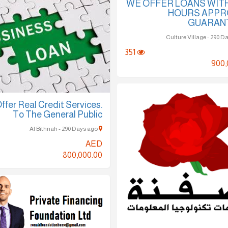
WE OFFER LOANS WITH
HOURS APPR
GUARAN
351
900,
ffer Real Credit Services.
To The General Public
Al Bithnah - 290 Days ago
AED
800,000.00