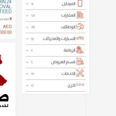
IN 24
الموبايل
14
OVAL
TEED
العقارات
120
Culture Village - 290 Days ago
AED
الوظائف
319
000.00
السيارات والمحركات
92
الرياضة
0
قسم العروض
5
الخدمات
111
اخرى
12