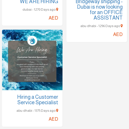
WE ARE HIRING
Bridgeway shipping -
Dubai is now looking
dubai - 1270 Days ago
for an OFFICE
ASSISTANT
AED
abu dhabi - 1296 Days ago
AED
Hiring a Customer
Service Specialist
abu dhabi - 1375 Days ago
AED