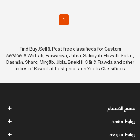
1
Find Buy ,Sell & Post free classifieds for
Custom
service
AlWafrah, Farwaniya, Jahra, Salmiyah, Hawalli, Safat,
Dasmān, Sharq, Mirgāb, Jibla, Bneid il-Gār & Rawda and other
cities of Kuwait at best prices on Ysells Classifieds.
تصفح الاقسام
روابط مهمة
روابط سريعة