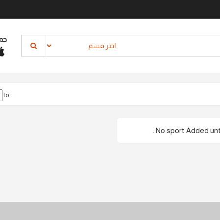
حم
to
No sport Added until