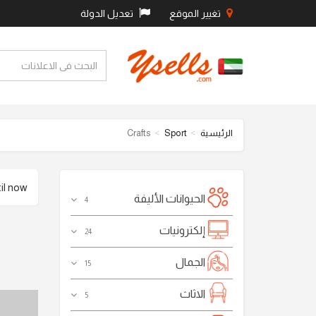
تغيير الموقع
تعديل الدولة
الرئيسية
Sport
Crafts
 now .
الحيوانات الأليفة
4
إلكترونيات
24
الجمال
15
الاثاث
5