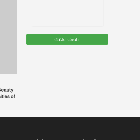
+ اضف اعلانك
 Beauty
ities of