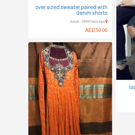
over sized sweater paired with
denim shorts
dubai - 2849 Days ago
AED 50.00
lo