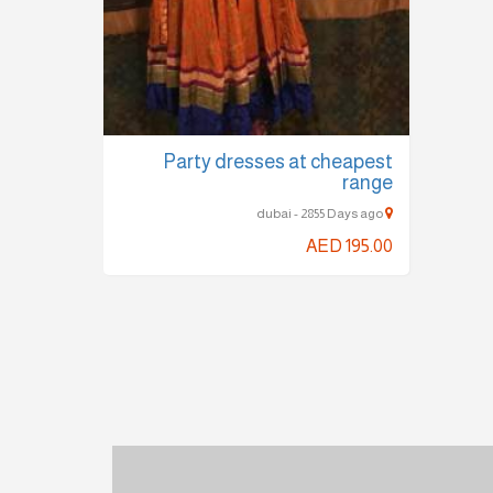
Party dresses at cheapest
range
dubai - 2855 Days ago
AED 195.00