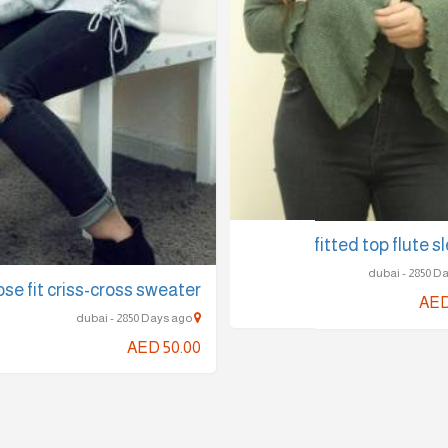
fitted top flute 
ose fit criss-cross sweater
AED
dubai - 2850 Days ago
AED 50.00