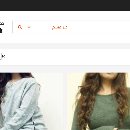
حم
to