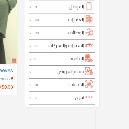
الموبايل
14
العقارات
120
الوظائف
319
السيارات والمحركات
92
الرياضة
0
sleeves
قسم العروض
5
dubai - 2850 Days ago
الخدمات
111
 50.00
اخرى
12