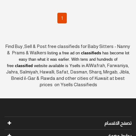
1
Find Buy ,Sell & Post free classifieds fo
r
Baby Sitters - Nanny
& Prams & Walkers
listing a free ad on
classifieds
has become lot
easy than what it was earlier
. With tens and hundreds of
AlWafrah, Farwaniya,
free
classified
website available is Ysells in
Jahra, Salmiyah, Hawalli, Safat, Dasman, Sharq, Mirgab, Jibla,
Bneid il-Gar & Rawda and other cities of Kuwait at best
prices on Ysells Classifieds.
تصفح الاقسام
روابط مهمة