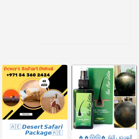
🇦🇪 𝘿𝙚𝙨𝙚𝙧𝙩 𝙎𝙖𝙛𝙖𝙧𝙞
𝙋𝙖𝙘𝙠𝙖𝙜𝙚🇦🇪
العرض النار 🔥😱😱🔥🔥