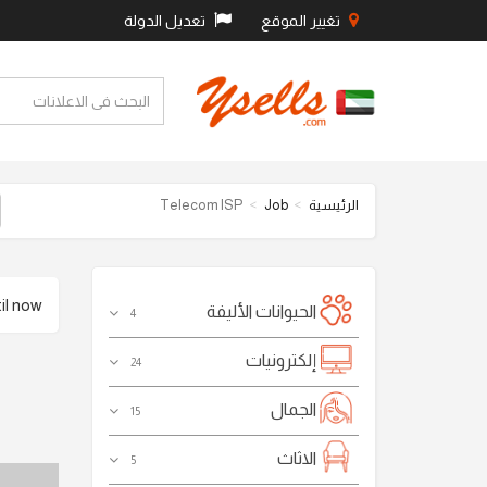
تغيير الموقع
تعديل الدولة
الرئيسية
Job
Telecom ISP
 now .
الحيوانات الأليفة
4
إلكترونيات
24
الجمال
15
الاثاث
5