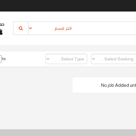
حم
to
No job Added until