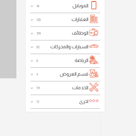
الموبايل
14
العقارات
120
الوظائف
319
السيارات والمحركات
92
الرياضة
0
قسم العروض
5
الخدمات
111
اخرى
12