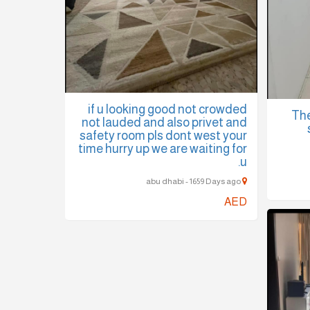
if u looking good not crowded
The
not lauded and also privet and
safety room pls dont west your
time hurry up we are waiting for
u.
abu dhabi - 1659 Days ago
AED