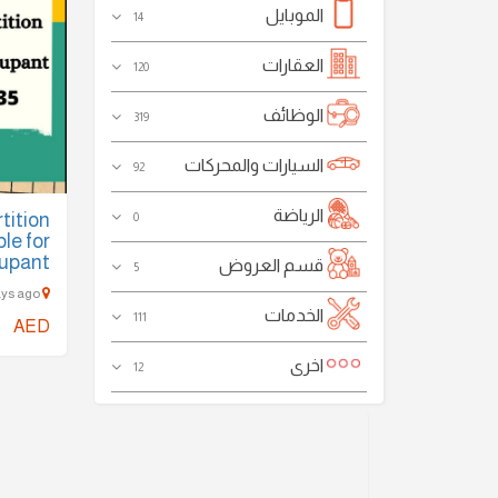
الموبايل
14
العقارات
120
الوظائف
319
السيارات والمحركات
92
الرياضة
tition
0
ble for
upant
قسم العروض
5
sharjah - 1704 Days ago
الخدمات
111
AED
اخرى
12