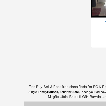
Find Buy ,Sell & Post free classifieds for
PG & R
Single-Family
Houses,
Land
for Sale,
Place your ad now
Mirgāb, Jibla, Bneid il-Gār, Rawda an