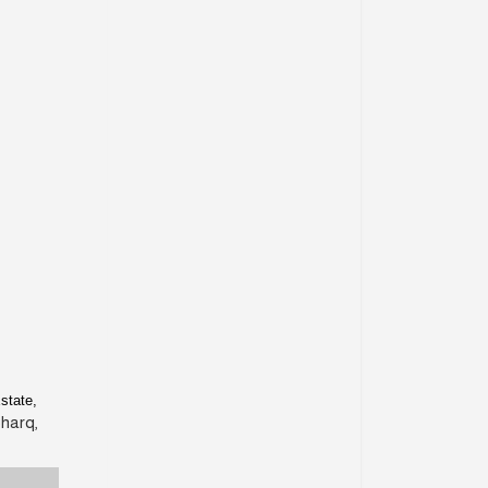
state,
Sharq,