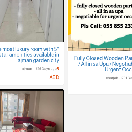
 most luxury room with 5*
star amenities available in
Fully Closed Wooden Par
ajman garden city
/ All in sa Upa / Negotia
Urgent Occ
ajman - 1676 Days ago
AED